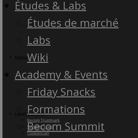
Études & Labs
Études de marché
Labs
Wiki
Home
Academy & Events
Friday Snacks
Formations
Label & audits
Becom Trustmark
Becom Summit
Security Scan
Cookiescan