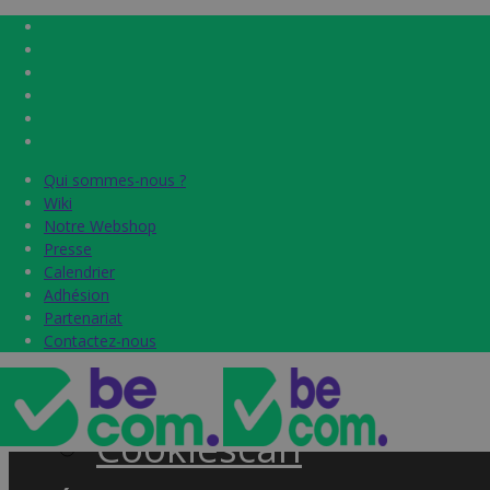
Qui sommes-nous ?
Qui sommes-nous ?
Home
Wiki
Wiki
Notre Webshop
Notre Webshop
Presse
Presse
Label & audits
Calendrier
Calendrier
Adhésion
Adhésion
Becom Trustmark
Partenariat
Partenariat
Contactez-nous
Contactez-nous
Security Scan
Cookiescan