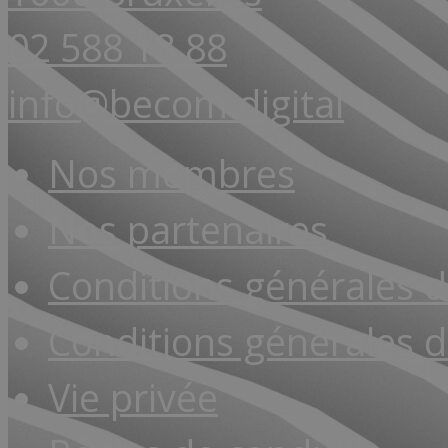
02 588 18 88
info@becom.digital
Nos membres
Nos partenaires
Conditions générales 
Conditions générales d
Vie privée