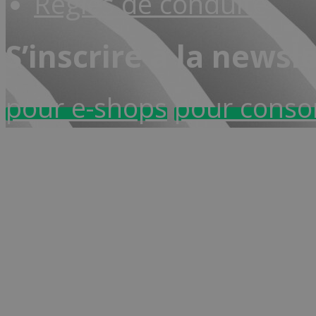
Règles de conduite
S’inscrire à la newsl
pour e-shops
pour cons