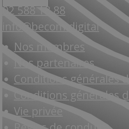
02 588 18 88
info@becom.digital
Nos membres
Nos partenaires
Conditions générales 
Conditions générales d
Vie privée
Règles de conduite