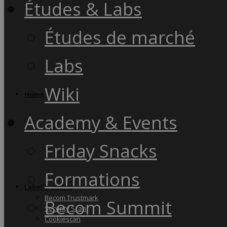
Études & Labs
Études de marché
Labs
Wiki
Home
Academy & Events
Friday Snacks
Formations
Label & audits
Becom Trustmark
Becom Summit
Security Scan
Cookiescan