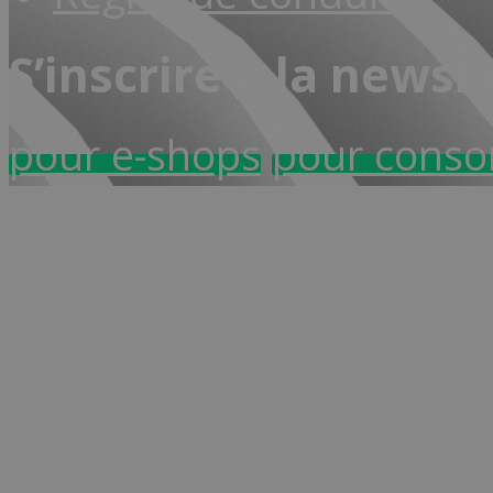
S’inscrire à la newsl
pour e-shops
pour cons