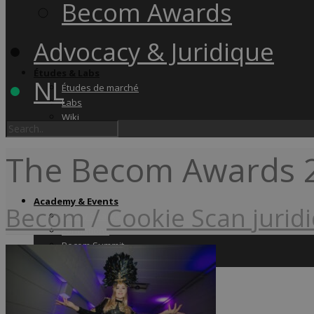
Becom Awards
Advocacy & Juridique
Études & Labs
NL
Études de marché
Labs
Wiki
The Becom Awards 
Academy & Events
Becom
/
Cookie Scan jurid
Friday Snacks
Formations
Becom Summit
Becom Awards