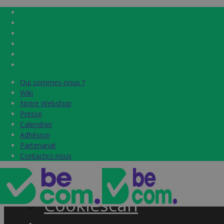
Qui sommes-nous ?
Qui sommes-nous ?
Home
Wiki
Wiki
Notre Webshop
Notre Webshop
Presse
Presse
Label & audits
Calendrier
Calendrier
Adhésion
Adhésion
Becom Trustmark
Partenariat
Partenariat
Contactez-nous
Contactez-nous
Security Scan
Cookiescan