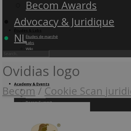
Becom Awards
Advocacy & Juridique
Études & Labs
NL
Études de marché
Labs
Wiki
Ovidias logo
Academy & Events
Becom
/
Cookie Scan jurid
Friday Snacks
Formations
Becom Summit
Becom Awards