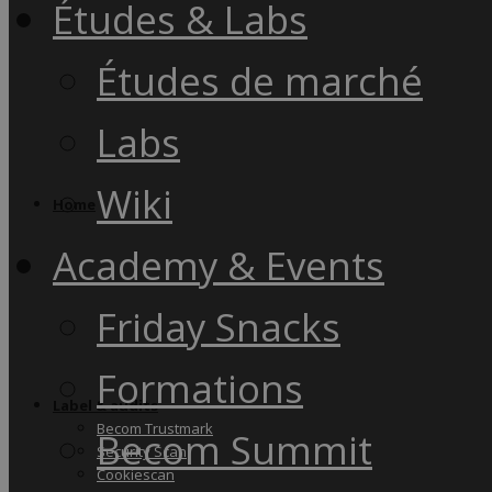
Études & Labs
Études de marché
Labs
Wiki
Home
Academy & Events
Friday Snacks
Formations
Label & audits
Becom Trustmark
Becom Summit
Security Scan
Cookiescan