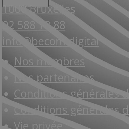
1000 Bruxelles
02 588 18 88
info@becom.digital
Nos membres
Nos partenaires
Conditions générales 
Conditions générales d
Vie privée