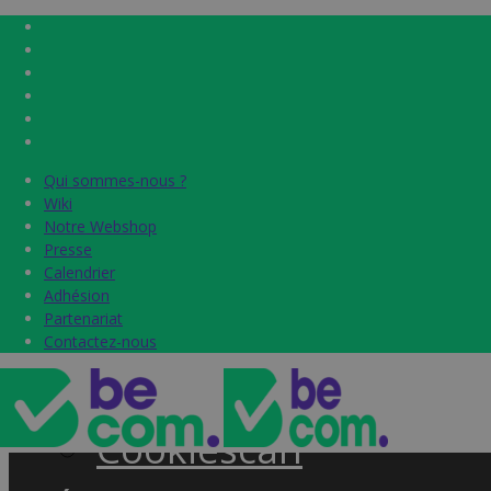
Qui sommes-nous ?
Qui sommes-nous ?
Home
Wiki
Wiki
Notre Webshop
Notre Webshop
Presse
Presse
Label & audits
Calendrier
Calendrier
Adhésion
Adhésion
Becom Trustmark
Partenariat
Partenariat
Contactez-nous
Contactez-nous
Security Scan
Cookiescan