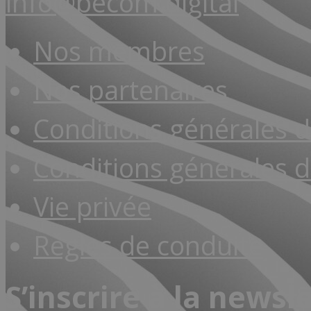
info@becom.digital
Nos membres
Nos partenaires
Conditions générales 
Conditions générales d
Vie privée
Règles de conduite
S’inscrire à la newsl