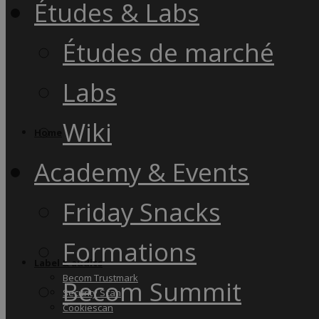
Études & Labs
Études de marché
Labs
Wiki
Home
Academy & Events
Friday Snacks
Formations
Label & audits
Becom Trustmark
Becom Summit
Security Scan
Cookiescan