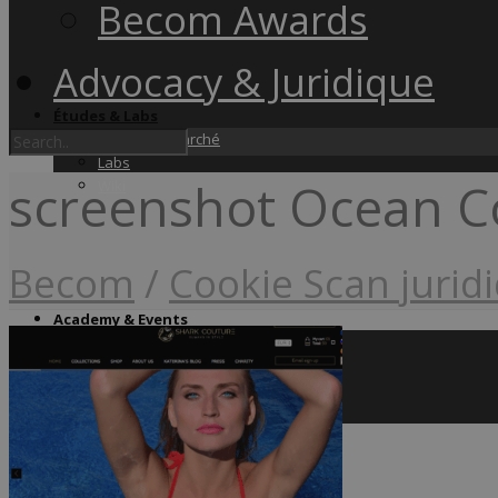
Becom Awards
Advocacy & Juridique
Études & Labs
Études de marché
Labs
screenshot Ocean C
Wiki
Becom
/
Cookie Scan jurid
Academy & Events
Friday Snacks
Formations
Becom Summit
Becom Awards