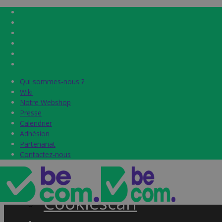
Qui sommes-nous ?
Qui sommes-nous ?
Home
Wiki
Wiki
Notre Webshop
Notre Webshop
Presse
Presse
Label & audits
Calendrier
Calendrier
Adhésion
Adhésion
Becom Trustmark
Partenariat
Partenariat
Contactez-nous
Contactez-nous
Security Scan
Cookiescan