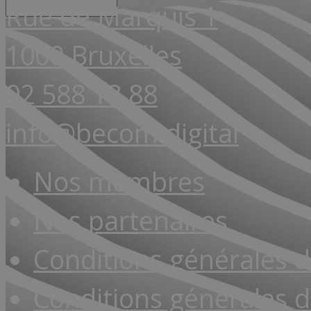
Rue de Marquis 1
1000 Bruxelles
02 588 18 88
info@becom.digital
Nos membres
Nos partenaires
Conditions générales 
Conditions générales d