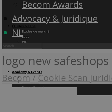
Becom Awards
Advocacy & Juridique
Études & Labs
NL
Études de marché
Labs
Wiki
logo new safeshops 
Academy & Events
Becom
/
Cookie Scan jurid
Friday Snacks
Formations
Becom Summit
Becom Awards