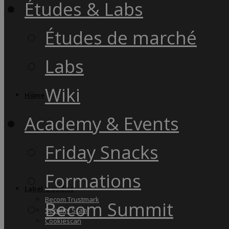
Études & Labs
Études de marché
Labs
Wiki
Home
Academy & Events
Friday Snacks
Formations
Label & audits
Becom Trustmark
Becom Summit
Security Scan
Cookiescan