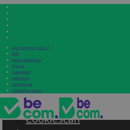
Qui sommes-nous ?
Qui sommes-nous ?
Home
Wiki
Wiki
Notre Webshop
Notre Webshop
Presse
Presse
Label & audits
Calendrier
Calendrier
Adhésion
Adhésion
Becom Trustmark
Partenariat
Partenariat
Contactez-nous
Contactez-nous
Security Scan
Cookiescan