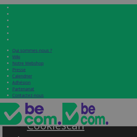
Qui sommes-nous ?
Qui sommes-nous ?
Home
Wiki
Wiki
Notre Webshop
Notre Webshop
Presse
Presse
Label & audits
Calendrier
Calendrier
Adhésion
Adhésion
Becom Trustmark
Partenariat
Partenariat
Contactez-nous
Contactez-nous
Security Scan
Cookiescan