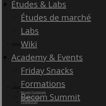
Études & Labs
Études de marché
Labs
Wiki
Home
Academy & Events
Friday Snacks
Formations
Label & audits
Becom Trustmark
Becom Summit
Security Scan
Cookiescan