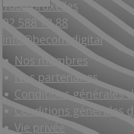
1000 Bruxelles
02 588 18 88
info@becom.digital
Nos membres
Nos partenaires
Conditions générales 
Conditions générales d
Vie privée