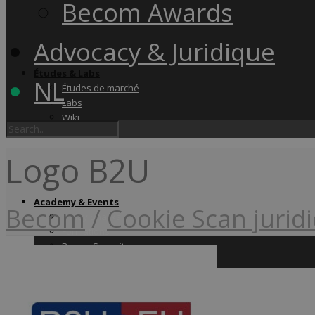
Becom Awards
Advocacy & Juridique
Études & Labs
NL
Études de marché
Labs
Wiki
Logo B2U
Academy & Events
Becom
/
Cookie Scan jurid
Friday Snacks
Formations
Becom Summit
Becom Awards