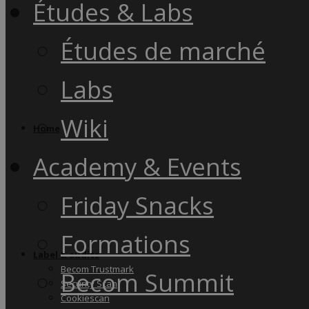
Études & Labs
Études de marché
Labs
Wiki
Home
Academy & Events
Friday Snacks
Formations
Label & audits
Becom Trustmark
Becom Summit
Security Scan
Cookiescan