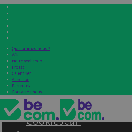
Qui sommes-nous ?
Qui sommes-nous ?
Home
Wiki
Wiki
Notre Webshop
Notre Webshop
Presse
Presse
Label & audits
Calendrier
Calendrier
Adhésion
Adhésion
Becom Trustmark
Partenariat
Partenariat
Contactez-nous
Contactez-nous
Security Scan
Cookiescan