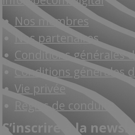
Nos membres
Nos partenaires
Conditions générales 
Conditions générales d
Vie privée
Règles de conduite
S’inscrire à la newsl