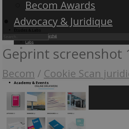
Becom Awards
Advocacy & Juridique
Études & Labs
Études de marché
Labs
Geprint screenshot 
Wiki
Becom
/
Cookie Scan jurid
Academy & Events
Friday Snacks
Formations
Becom Summit
Becom Awards