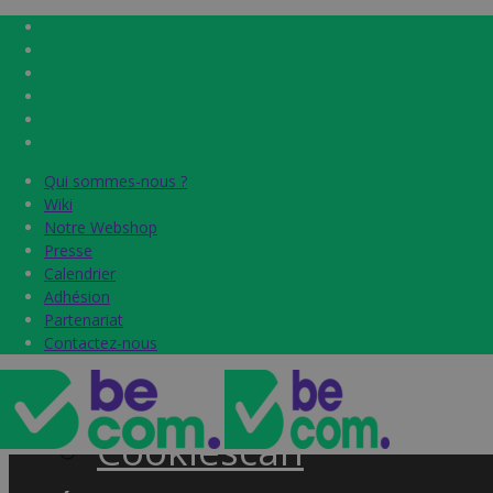
Qui sommes-nous ?
Qui sommes-nous ?
Home
Wiki
Wiki
Notre Webshop
Notre Webshop
Presse
Presse
Label & audits
Calendrier
Calendrier
Adhésion
Adhésion
Becom Trustmark
Partenariat
Partenariat
Contactez-nous
Contactez-nous
Security Scan
Cookiescan