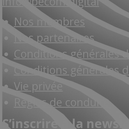
info@becom.digital
Nos membres
Nos partenaires
Conditions générales 
Conditions générales d
Vie privée
Règles de conduite
S’inscrire à la newsl