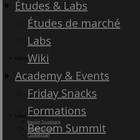
Études & Labs
Études de marché
Labs
Wiki
Home
Academy & Events
Friday Snacks
Formations
Label & audits
Becom Trustmark
Becom Summit
Security Scan
Cookiescan