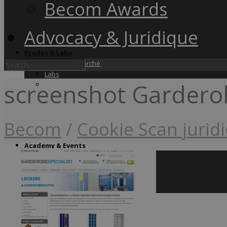
Becom Awards
Advocacy & Juridique
Études & Labs
Études de marché
Labs
screenshot Garderob
Wiki
Becom
/
Cookie Scan jurid
Academy & Events
Friday Snacks
Formations
Becom Summit
Becom Awards