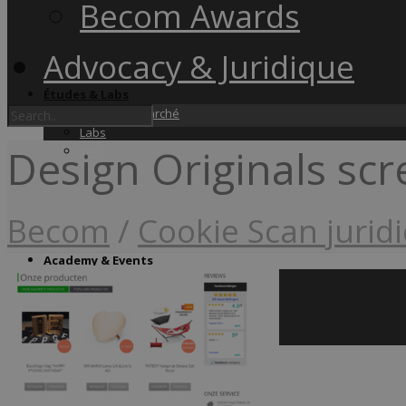
Becom Awards
Advocacy & Juridique
Études & Labs
Études de marché
Labs
Design Originals sc
Wiki
Becom
/
Cookie Scan jurid
Academy & Events
Friday Snacks
Formations
Becom Summit
Becom Awards