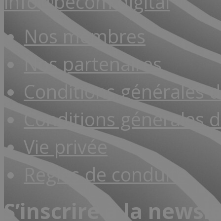
info@becom.digital
Nos membres
Nos partenaires
Conditions générales 
Conditions générales d
Vie privée
Règles de conduite
S’inscrire à la newsl