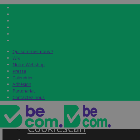
Qui sommes-nous ?
Qui sommes-nous ?
Home
Wiki
Wiki
Notre Webshop
Notre Webshop
Presse
Presse
Label & audits
Calendrier
Calendrier
Adhésion
Adhésion
Becom Trustmark
Partenariat
Partenariat
Contactez-nous
Contactez-nous
Security Scan
Cookiescan