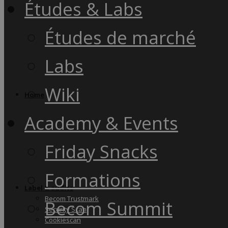
Études & Labs
Études de marché
Labs
Wiki
Home
Academy & Events
Friday Snacks
Formations
Label & audits
Becom Trustmark
Becom Summit
Security Scan
Cookiescan