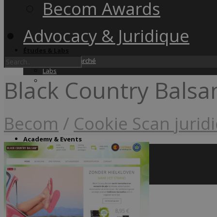
Becom Awards
Advocacy & Juridique
Études & Labs
Études de marché
Labs
Black Country Bals
Wiki
Becom
/
Cookie Scan jurid
Academy & Events
Friday Snacks
Formations
Becom Summit
Becom Awards