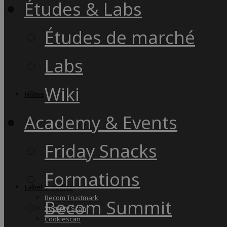
Études & Labs
Études de marché
Labs
Wiki
Home
Academy & Events
Friday Snacks
Formations
Label & audits
Becom Trustmark
Becom Summit
Security Scan
Cookiescan