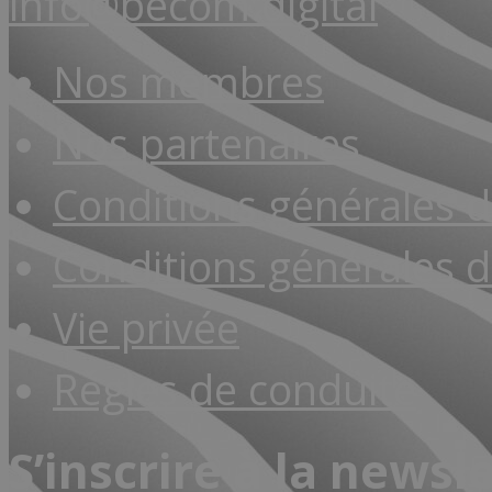
info@becom.digital
Nos membres
Nos partenaires
Conditions générales 
Conditions générales d
Vie privée
Règles de conduite
S’inscrire à la newsl