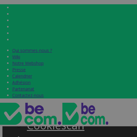
Qui sommes-nous ?
Qui sommes-nous ?
Home
Wiki
Wiki
Notre Webshop
Notre Webshop
Presse
Presse
Label & audits
Calendrier
Calendrier
Adhésion
Adhésion
Becom Trustmark
Partenariat
Partenariat
Contactez-nous
Contactez-nous
Security Scan
Cookiescan