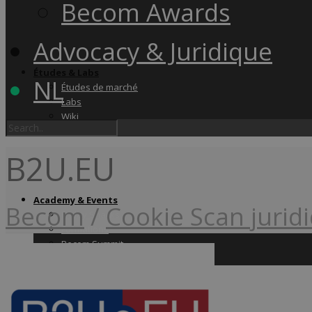
Becom Awards
Advocacy & Juridique
Études & Labs
NL
Études de marché
Labs
Wiki
B2U.EU
Academy & Events
Becom
/
Cookie Scan jurid
Friday Snacks
Formations
Becom Summit
Becom Awards