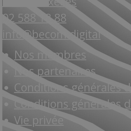
1000 Bruxelles
02 588 18 88
info@becom.digital
Nos membres
Nos partenaires
Conditions générales 
Conditions générales d
Vie privée