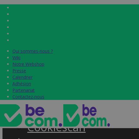
Qui sommes-nous ?
Qui sommes-nous ?
Home
Wiki
Wiki
Notre Webshop
Notre Webshop
Presse
Presse
Label & audits
Calendrier
Calendrier
Adhésion
Adhésion
Becom Trustmark
Partenariat
Partenariat
Contactez-nous
Contactez-nous
Security Scan
Cookiescan