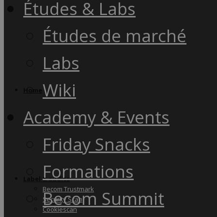
Études & Labs
Études de marché
Labs
Wiki
Home
Academy & Events
Friday Snacks
Formations
Label & audits
Becom Trustmark
Becom Summit
Security Scan
Cookiescan