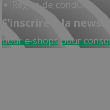
Règles de conduite
S’inscrire à la newsl
pour e-shops
pour cons