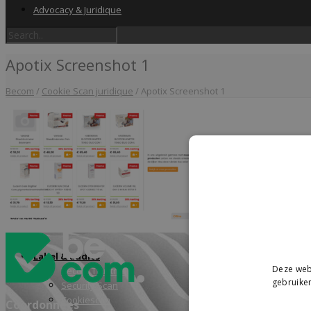
Advocacy & Juridique
Apotix Screenshot 1
Becom
/
Cookie Scan juridique
/
Apotix Screenshot 1
Home
Label & audits
Deze webs
Becom Trustmark
gebruiken
Security Scan
Cookiescan
Coordonnées