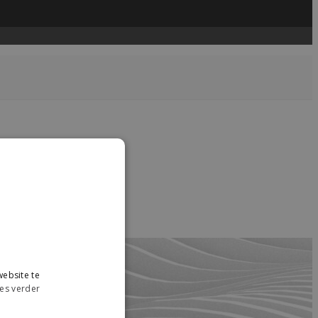
ebsite te
es verder