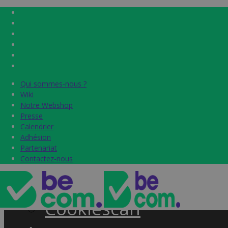
Qui sommes-nous ?
Qui sommes-nous ?
Home
Wiki
Wiki
Notre Webshop
Notre Webshop
Presse
Presse
Label & audits
Calendrier
Calendrier
Adhésion
Adhésion
Becom Trustmark
Partenariat
Partenariat
Contactez-nous
Contactez-nous
Security Scan
Cookiescan