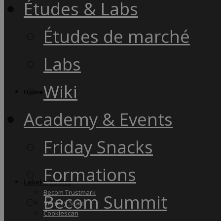
Études & Labs
Études de marché
Labs
Wiki
Home
Academy & Events
Friday Snacks
Formations
Label & audits
Becom Trustmark
Becom Summit
Security Scan
Cookiescan