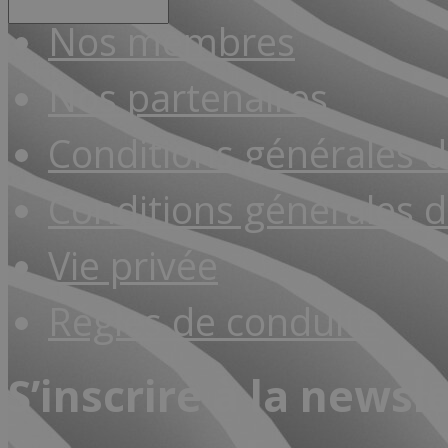
Nos membres
Nos partenaires
Conditions générales 
Conditions générales d
Vie privée
Règles de conduite
S’inscrire à la newsl