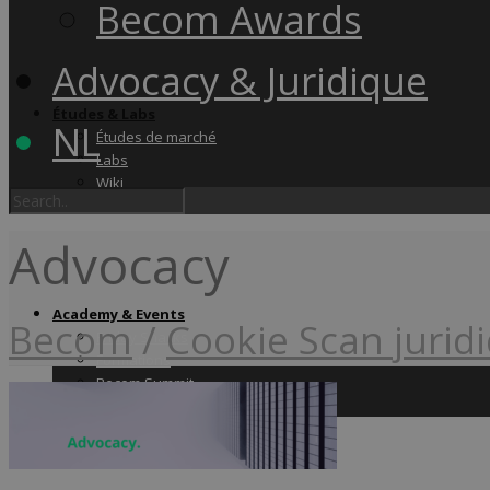
Becom Awards
Advocacy & Juridique
Études & Labs
NL
Études de marché
Labs
Wiki
Advocacy
Academy & Events
Becom
/
Cookie Scan jurid
Friday Snacks
Formations
Becom Summit
Becom Awards