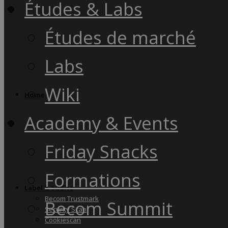
Études & Labs
Études de marché
Labs
Wiki
Home
Academy & Events
Friday Snacks
Formations
Label & audits
Becom Trustmark
Becom Summit
Security Scan
Cookiescan