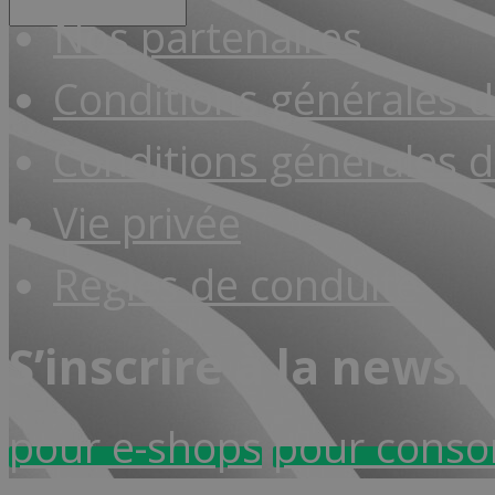
Nos partenaires
Conditions générales 
Conditions générales d
Vie privée
Règles de conduite
S’inscrire à la newsl
pour e-shops
pour cons