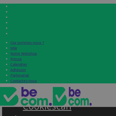
Qui sommes-nous ?
Qui sommes-nous ?
Home
Wiki
Wiki
Notre Webshop
Notre Webshop
Presse
Presse
Label & audits
Calendrier
Calendrier
Adhésion
Adhésion
Becom Trustmark
Partenariat
Partenariat
Contactez-nous
Contactez-nous
Security Scan
Cookiescan