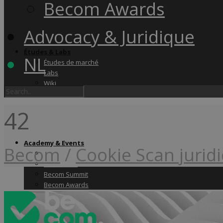
Becom Awards
Advocacy & Juridique
Études & Labs
NL
Études de marché
Labs
Wiki
42
Academy & Events
Becom
/
Cookie Scan jurid
Friday Snacks
Formations
Becom Summit
Becom Awards