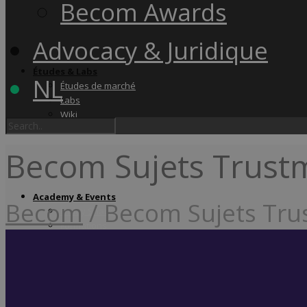
Becom Awards
Advocacy & Juridique
Études & Labs
NL
Études de marché
Labs
Wiki
Becom Sujets Trust
Academy & Events
Becom
/
Becom Sujets Tru
Friday Snacks
Formations
Becom Summit
Becom Awards