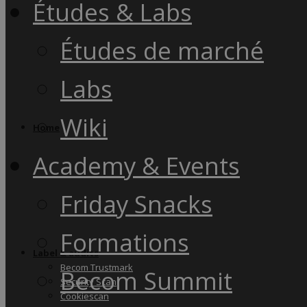
Études & Labs
Études de marché
Labs
Wiki
Home
Academy & Events
Friday Snacks
Formations
Label & audits
Becom Trustmark
Becom Summit
Security Scan
Cookiescan