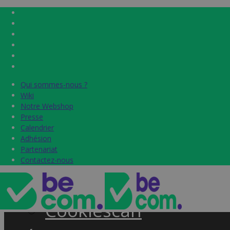
Qui sommes-nous ?
Qui sommes-nous ?
Home
Wiki
Wiki
Notre Webshop
Notre Webshop
Presse
Presse
Label & audits
Calendrier
Calendrier
Adhésion
Adhésion
Becom Trustmark
Partenariat
Partenariat
Contactez-nous
Contactez-nous
Security Scan
Cookiescan